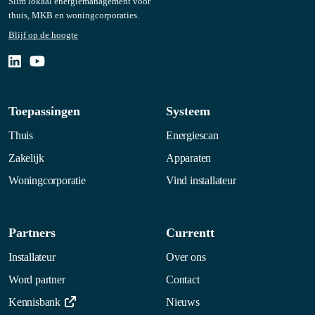
Slim lokaal energiemanagement voor
thuis
,
MKB
en
woningcorporaties
.
Blijf op de hoogte
Toepassingen
Systeem
Thuis
Energiescan
Zakelijk
Apparaten
Woningcorporatie
Vind installateur
Partners
Currentt
Installateur
Over ons
Word partner
Contact
Kennisbank
Nieuws